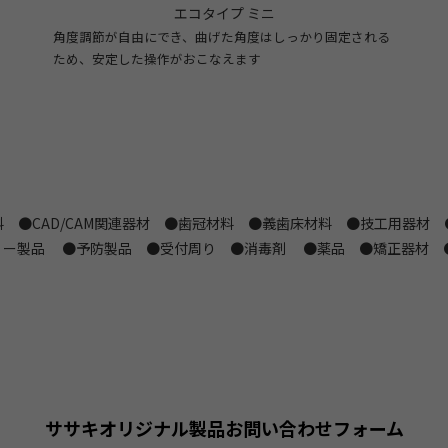
エコタイプ ミニ
角度調節が自由にでき、曲げた角度はしっかり固定される
ため、安定した操作がおこなえます
 ●CAD/CAM関連器材 ●歯冠材料 ●義歯床材料 ●技工用器材
リー製品 ●予防製品 ●受付周り ●消毒剤 ●薬品 ●矯正器材 