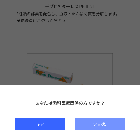
デプロ® ターレスPPⅡ 2L
3種類の酵素を配合し、血液・たんぱく質を分解します。
予備洗浄にお使いください
あなたは歯科医療関係の方ですか？
デプロ® レジンブラシ
即時重合用レジンブラシ
はい
いいえ