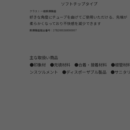
ソフトチップタイプ
クラスⅠ 一般医療機器
好きな角度にチューブを曲げてご使用いただける、先端が
柔らかくなっており不快感を減少できます
医療機器届出番号：27B2X00268000007
主な取扱い商品
●印象材 ●充填材料 ●合着・接着材料 ●根管材料
ンスツルメント ●ディスポーザブル製品 ●サニタ