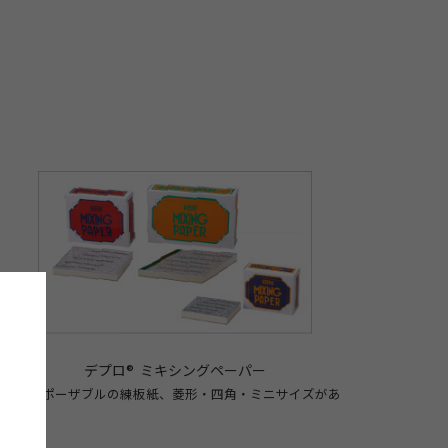
デプロ® ミキシングペーパー
ディスポーザブルの練板紙、菱形・四角・ミニサイズがあ
ります