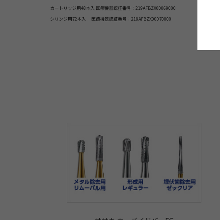
カートリッジ用48本入 医療機器認証番号：219AFBZX00069000
シリンジ用72本入 医療機器認証番号：219AFBZX00070000