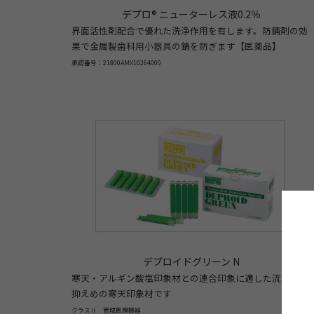
デプロ® ニューターレス液0.2％
界面活性剤配合で優れた洗浄作用を有します。防錆剤の効
果で金属製歯科用小器具の錆を防ぎます【医薬品】
承認番号：21800AMX10264000
デプロイドグリーン N
寒天・アルギン酸塩印象材との連合印象に適した流動性が
抑えめの寒天印象材です
クラスⅡ 管理医療機器