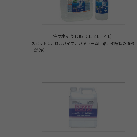
佐々木そうじ郎（１.２L／４L）
スピットン、排水パイプ、バキューム回路、排唾管の清掃
（洗浄）