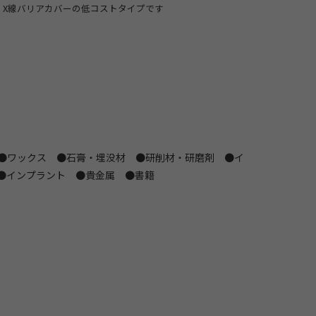
X線バリアカバーの低コストタイプです
 ●ワックス ●石膏・埋没材 ●研削材・研磨剤 ●イ
●インプラント ●貴金属 ●書籍